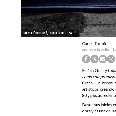
Cotxe a l'habitació, Eulàlia Grau, 1974
Carles Toribio
andorra la vella
-
1
Eulàlia Grau y tod
como compromiso 
Crenn. Un recorri
artísticos creando
80 y piezas recient
Desde sus inicios cr
obra y es una de la