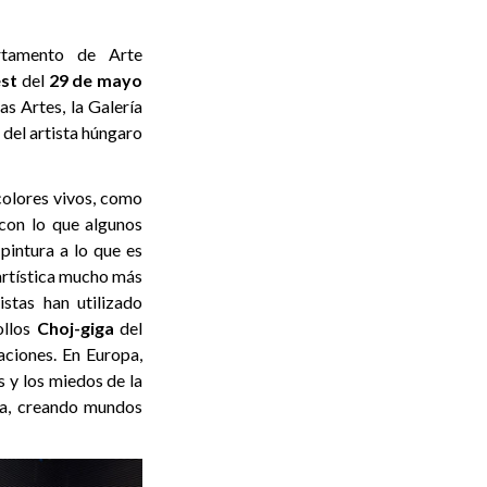
rtamento de Arte
st
del
29 de mayo
s Artes, la Galería
 del artista húngaro
colores vivos, como
 con lo que algunos
 pintura a lo que es
 artística mucho más
istas han utilizado
ollos
Choj-giga
del
aciones. En Europa,
 y los miedos de la
ía, creando mundos