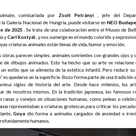
oulmate, comisariada por
Zsolt Petrányi
, jefe del Depa
a Galería Nacional de Hungría, puede visitarse en
NEO Budape
re de 2025
. Se trata de una colaboración entre el Museo de Bella
ía y
Carl Kostyál
, y nos sumerge en el mundo colorido y expresivo
uyas criaturas animales están llenas de vida, humor y emoción.
us obras parecen simples: animales sonrientes con grandes ojos y 
ie de dibujos animados. Esto ha hecho que su arte se relacione
 un estilo que se alimenta de la estética infantil. Pero reducir su
” es quedarse en la superficie. Bozo forma parte de una tradición
viesa siglos de historia del arte. Desde hace milenios, los art
ar de nosotros mismos. En la tradición japonesa, los famosos r
n ranas y conejos en situaciones humanas, como peleas o celebr
sco
representaban a criaturas grotescas para criticar los pecados
lante,
Goya
dio forma a animales cargados de ansiedad o iron
 profundamente humanos.