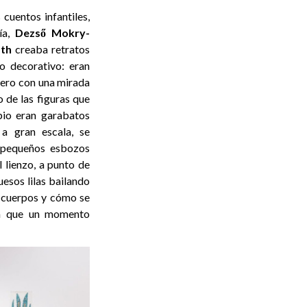
cuentos infantiles,
ía,
Dezső Mokry-
th
creaba retratos
o decorativo: eran
pero con una mirada
 de las figuras que
ipio eran garabatos
 a gran escala, se
n pequeños esbozos
 lienzo, a punto de
esos lilas bailando
us cuerpos y cómo se
a que un momento