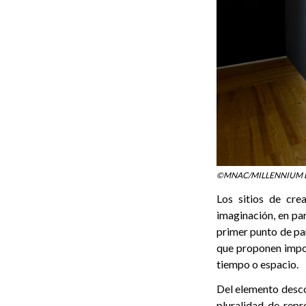
©MNAC/MILLENNIUM 
Los sitios de crea
imaginación, en par
primer punto de par
que proponen impor
tiempo o espacio.
Del elemento desco
pluralidad de repr