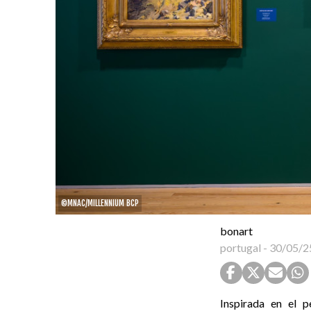
©MNAC/MILLENNIUM BCP
bonart
portugal
-
30/05/2
Inspirada en el p