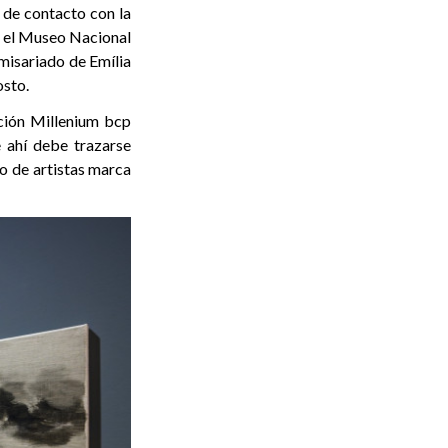
 de contacto con la
n el Museo Nacional
misariado de Emília
osto.
cción Millenium bcp
e ahí debe trazarse
o de artistas marca