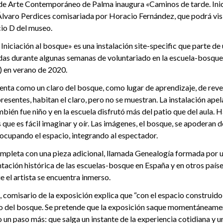
e Arte Contemporáneo de Palma inaugura «Caminos de tarde. Inic
lvaro Perdices comisariada por Horacio Fernández, que podrá visi
cio D del museo.
Iniciación al bosque» es una instalación site-specific que parte de
adas durante algunas semanas de voluntariado en la escuela-bosqu
) en verano de 2020.
enta como un claro del bosque, como lugar de aprendizaje, de reve
resentes, habitan el claro, pero no se muestran. La instalación apel
bién fue niño y en la escuela disfrutó más del patio que del aula. 
s que es fácil imaginar y oír. Las imágenes, el bosque, se apoderan d
 ocupando el espacio, integrando al espectador.
ompleta con una pieza adicional, llamada Genealogía formada por 
ación histórica de las escuelas-bosque en España y en otros paíse
e el artista se encuentra inmerso.
comisario de la exposición explica que “con el espacio construido 
aro del bosque. Se pretende que la exposición saque momentáneame
o un paso más: que salga un instante de la experiencia cotidiana y 