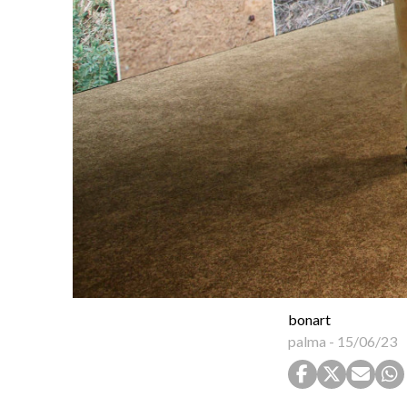
bonart
palma
-
15/06/23