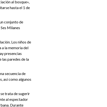
iación al bosque»,
tarse hasta el 1 de
 un conjunto de
e Ses Milanes
lación. Los niños de
a a la memoria del
Hay presencias
e las paredes de la
una secuencia de
s, así como algunos
se trata de sugerir
nte al espectador
urbana. Durante