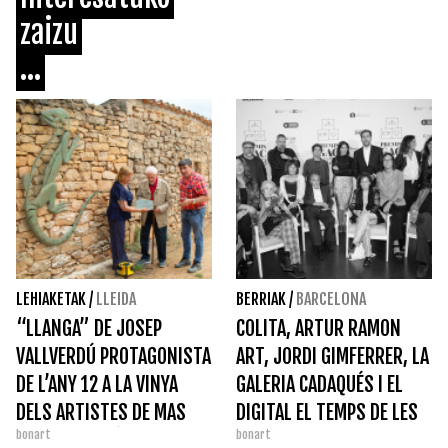
zaizu
...
LEHIAKETAK
/
LLEIDA
BERRIAK
/
BARCELONA
“LLANGA” DE JOSEP
COLITA, ARTUR RAMON
VALLVERDÚ PROTAGONISTA
ART, JORDI GIMFERRER, LA
DE L’ANY 12 A LA VINYA
GALERIA CADAQUÉS I EL
DELS ARTISTES DE MAS
DIGITAL EL TEMPS DE LES
bonart
bonart
BLANCH I JOVÉ
ARTS, PREMIS GAC 2023