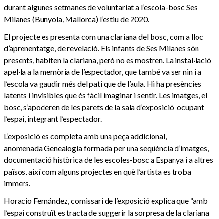
durant algunes setmanes de voluntariat a l’escola-bosc Ses
Milanes (Bunyola, Mallorca) l’estiu de 2020.
El projecte es presenta com una clariana del bosc, com a lloc
d’aprenentatge, de revelació. Els infants de Ses Milanes són
presents, habiten la clariana, però no es mostren. La instal·lació
apel·la a la memòria de l’espectador, que també va ser nin i a
l’escola va gaudir més del pati que de l’aula. Hi ha presències
latents i invisibles que és fàcil imaginar i sentir. Les imatges, el
bosc, s’apoderen de les parets de la sala d’exposició, ocupant
l’espai, integrant l’espectador.
L’exposició es completa amb una peça addicional,
anomenada Genealogía formada per una seqüència d’imatges,
documentació històrica de les escoles-bosc a Espanya i a altres
països, així com alguns projectes en què l’artista es troba
immers.
Horacio Fernández, comissari de l’exposició explica que “amb
l’espai construït es tracta de suggerir la sorpresa de la clariana