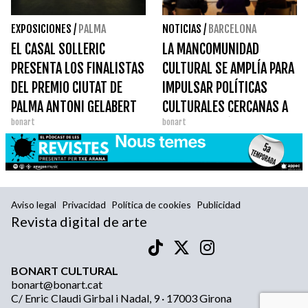
EXPOSICIONES
/
PALMA
NOTICIAS
/
BARCELONA
EL CASAL SOLLERIC
LA MANCOMUNIDAD
PRESENTA LOS FINALISTAS
CULTURAL SE AMPLÍA PARA
DEL PREMIO CIUTAT DE
IMPULSAR POLÍTICAS
PALMA ANTONI GELABERT
CULTURALES CERCANAS A
bonart
bonart
DE ARTES VISUALES 2022
LA CIUDADANÍA
Aviso legal
Privacidad
Política de cookies
Publicidad
Revista digital de arte
BONART CULTURAL
bonart@bonart.cat
C/ Enric Claudi Girbal i Nadal, 9 · 17003 Girona