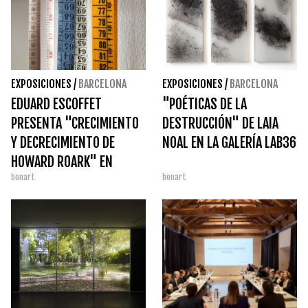
EXPOSICIONES
/
BARCELONA
EXPOSICIONES
/
BARCELONA
EDUARD ESCOFFET
"POÉTICAS DE LA
PRESENTA "CRECIMIENTO
DESTRUCCIÓN" DE LAIA
Y DECRECIMIENTO DE
NOAL EN LA GALERÍA LAB36
HOWARD ROARK" EN
bonart
bonart
CHIQUITA ROOM Y EN THE
GREEN PARROT