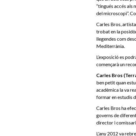
“tingués accés als 
del microscopi”. Co
Carles Bros, artista
trobat en la posidò
llegendes com desc
Mediterrània.
L’exposició es podr
començarà un recorr
Carles Bros (Terr
ben petit quan estu
acadèmica la va real
formar en estudis de
Carles Bros ha efec
governs de diferent
director i comissar
L'any 2012 va rebre