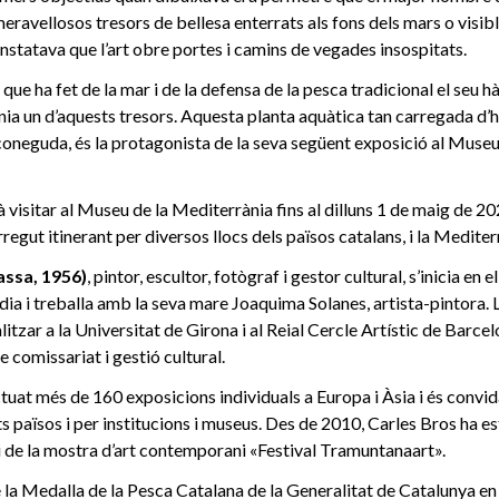
meravellosos tresors de bellesa enterrats als fons dels mars o visib
nstatava que l’art obre portes i camins de vegades insospitats.
 que ha fet de la mar i de la defensa de la pesca tradicional el seu hà
nia un d’aquests tresors. Aquesta planta aquàtica tan carregada d’hi
oneguda, és la protagonista de la seva següent exposició al Museu
à visitar al Museu de la Mediterrània fins al dilluns 1 de maig de 
egut itinerant per diversos llocs dels països catalans, i la Mediter
assa, 1956)
, pintor, escultor, fotògraf i gestor cultural, s’inicia en 
dia i treballa amb la seva mare Joaquima Solanes, artista-pintora.
itzar a la Universitat de Girona i al Reial Cercle Artístic de Barcel
 comissariat i gestió cultural.
tuat més de 160 exposicions individuals a Europa i Àsia i és convi
s països i per institucions i museus. Des de 2010, Carles Bros ha est
i de la mostra d’art contemporani «Festival Tramuntanaart».
 la Medalla de la Pesca Catalana de la Generalitat de Catalunya en