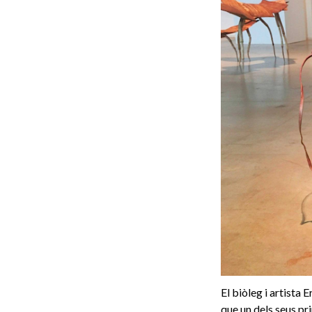
El biòleg i artista 
que un dels seus p