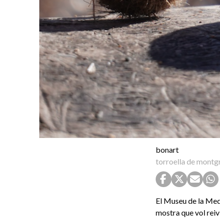
bonart
torroella de montgr
El Museu de la Medi
mostra que vol reiv