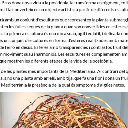
 Bros dona nova vida a la posidònia, la transforma en pigment, coll
nt i la converteix en un objecte artístic a partir de diferents escultu
rà amb un conjunt d'escultures que representen la planta submergi
ten les fulles seques de la planta quan son convertides en esferes p
. La primera escultura és una obra suau, àgil i volàtil, i delicada co
és un conjunt d'escultures en forma d'esferes realitzades amb mater
 de ferro en desús. Esferes amb transparències i contrastos fruit de
n moviment suau i harmoniós. Les escultures es complementen amb
 que mostren les diferents etapes de la vida de la posidònia.
 de les plantes més importants de la Mediterrània. Al contrari del 
a, sinó una planta amb arrels, amb tija, que fa una flor i dona un fru
Mediterrània la presència de la qual és símptoma d'aigües netes.