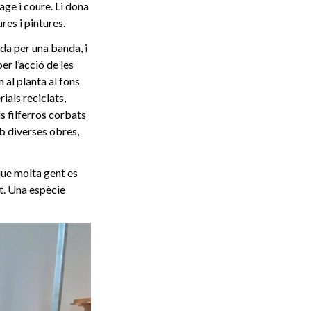
age i coure. Li dona
res i pintures.
da per una banda, i
er l’acció de les
m al planta al fons
ials reciclats,
ls filferros corbats
 diverses obres,
que molta gent es
it. Una espècie