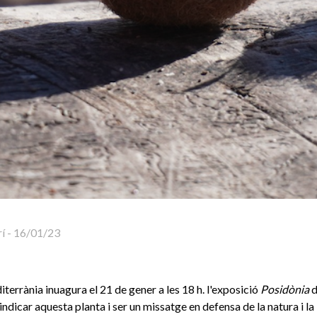
í
-
16/01/23
terrània inuagura el 21 de gener a les 18 h. l'exposició
Posidònia
d
indicar aquesta planta i ser un missatge en defensa de la natura i l