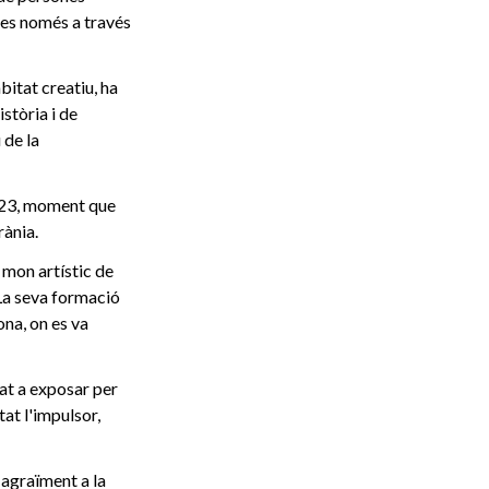
les només a través
bitat creatiu, ha
stòria i de
 de la
2023, moment que
rània.
el mon artístic de
 La seva formació
ona, on es va
dat a exposar per
at l'impulsor,
 agraïment a la