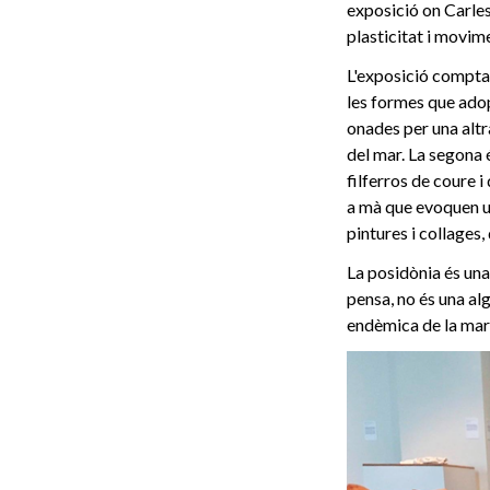
exposició on Carles
plasticitat i movime
L'exposició compta
les formes que adop
onades per una altra
del mar. La segona 
filferros de coure i
a mà que evoquen u
pintures i collages,
La posidònia és una
pensa, no és una alg
endèmica de la mar 