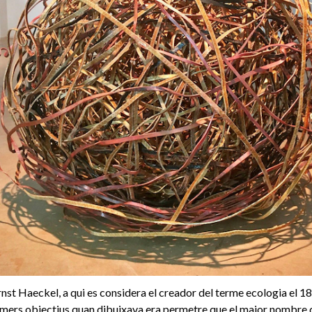
Ernst Haeckel, a qui es considera el creador del terme ecologia el 18
rimers objectius quan dibuixava era permetre que el major nombre