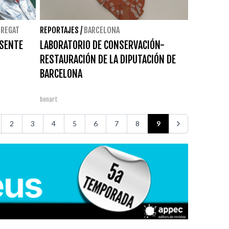
BREGAT
REPORTAJES
/
BARCELONA
ESENTE
LABORATORIO DE CONSERVACIÓN-
RESTAURACIÓN DE LA DIPUTACIÓN DE
BARCELONA
bonart
2
3
4
5
6
7
8
9