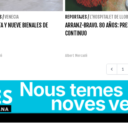
S
/
VENECIA
REPORTAJES
/
L'HOSPITALET DE LLO
A Y NUEVE BIENALES DE
ARRANZ-BRAVO. 80 AÑOS: PR
CONTINUO
dé
Albert Mercadé
1