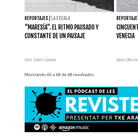
REPORTAJES
/
LA ESCALA
REPORTAJE
"MARESÍA". EL RITMO PAUSADO Y
CINCUENT
CONSTANTE DE UN PAISAJE
VENECIA
Enric Tubert Canada
Albert Merca
Mostrando
65
a
68
de
68
resultados