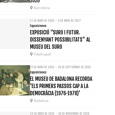
2020
Barcelona
21 DE MAYO DE 2026 – 9 DE MAYO DE 2027
Exposiciones
EXPOSICIÓ “SURO I FUTUR.
DISSENYANT POSSIBILITATS” AL
MUSEU DEL SURO
Palafrugell
21 DE MAYO DE 2026 – 26 DE SEPTIEMBRE DE 2026
Exposiciones
EL MUSEU DE BADALONA RECORDA
'ELS PRIMERS PASSOS CAP A LA
DEMOCRÀCIA (1976-1978)'
Badalona
24 DE MAYO DE 2026 – 30 DE NOVIEMBRE DE 2026