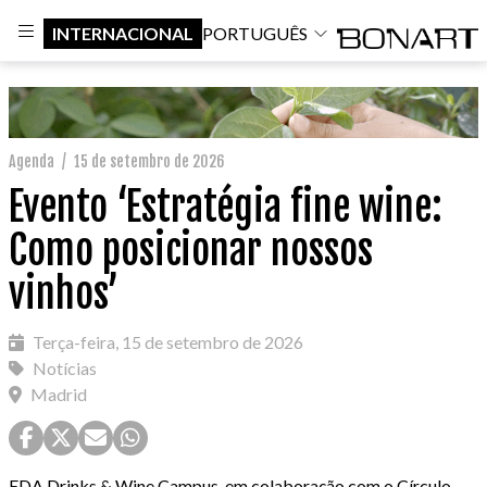
INTERNACIONAL
PORTUGUÊS
Agenda
/
15 de setembro de 2026
Evento ‘Estratégia fine wine:
Como posicionar nossos
vinhos’
Terça-feira, 15 de setembro de 2026
Notícias
Madrid
EDA Drinks & Wine Campus, em colaboração com o Círculo