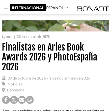
INTERNACIONAL
ESPAÑOL
Agenda
/
30 de octubre de 2026
Finalistas en Arles Book
Awards 2026 y PhotoEspaña
2026
30 de octubre de 2026 – 1 de noviembre de 2026
Noticias
Barcelona
ArtsLibris celebra que varios libros disponibles en su librería