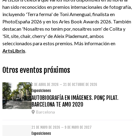
han sido reconocidos en premios internacionales de fotografía,
incluyendo 'Terra ferma' de Toni Amengual, finalista en
PhotoEspaña 2026 y en los Arles Book Awards 2026. También
destacan 'Nosaltres no tenim por, nosaltres som' de Colita y
'Sit, site, chair, cherry' de Aleix Plademunt, ambos
seleccionados para estos premios. Más información en
ArtsLibris
.
Otros eventos próximos
1 DE ABRIL DE 2026 – 31 DE OCTUBRE DE 2026
Exposiciones
AUTOBIOGRAFÍA EN IMÁGENES. PONÇ PILAT.
BARCELONA TE AMO 2020
Barcelona
21 DE MAYO DE 2026 – 9 DE MAYO DE 2027
Exposiciones