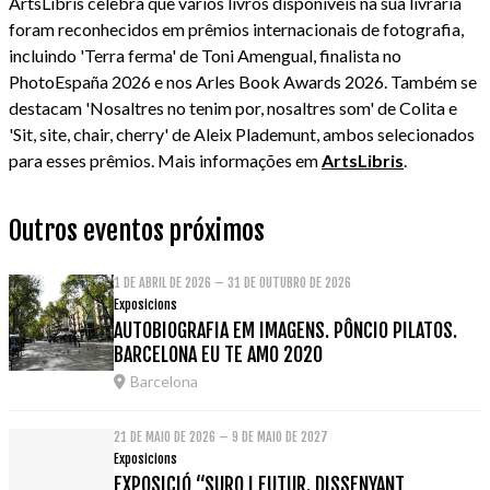
ArtsLibris celebra que vários livros disponíveis na sua livraria
foram reconhecidos em prêmios internacionais de fotografia,
incluindo 'Terra ferma' de Toni Amengual, finalista no
PhotoEspaña 2026 e nos Arles Book Awards 2026. Também se
destacam 'Nosaltres no tenim por, nosaltres som' de Colita e
'Sit, site, chair, cherry' de Aleix Plademunt, ambos selecionados
para esses prêmios. Mais informações em
ArtsLibris
.
Outros eventos próximos
1 DE ABRIL DE 2026 – 31 DE OUTUBRO DE 2026
Exposicions
AUTOBIOGRAFIA EM IMAGENS. PÔNCIO PILATOS.
BARCELONA EU TE AMO 2020
Barcelona
21 DE MAIO DE 2026 – 9 DE MAIO DE 2027
Exposicions
EXPOSICIÓ “SURO I FUTUR. DISSENYANT