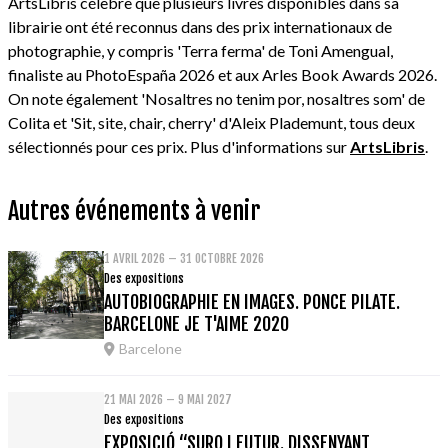
ArtsLibris célèbre que plusieurs livres disponibles dans sa
librairie ont été reconnus dans des prix internationaux de
photographie, y compris 'Terra ferma' de Toni Amengual,
finaliste au PhotoEspaña 2026 et aux Arles Book Awards 2026.
On note également 'Nosaltres no tenim por, nosaltres som' de
Colita et 'Sit, site, chair, cherry' d'Aleix Plademunt, tous deux
sélectionnés pour ces prix. Plus d'informations sur
ArtsLibris
.
Autres événements à venir
1 AVRIL 2026 – 31 OCTOBRE 2026
Des expositions
AUTOBIOGRAPHIE EN IMAGES. PONCE PILATE.
BARCELONE JE T'AIME 2020
Barcelone
21 MAI 2026 – 9 MAI 2027
Des expositions
EXPOSICIÓ “SURO I FUTUR. DISSENYANT