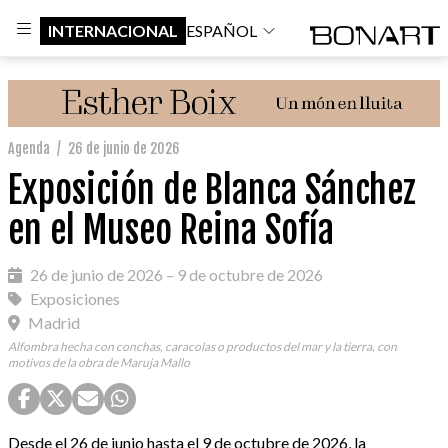
INTERNACIONAL
ESPAÑOL
Agenda
/
26 de junio de 2026
Exposición de Blanca Sánchez
en el Museo Reina Sofía
26 de junio de 2026 – 9 de octubre de 2026
Exposiciones
Madrid
Alfombra hecha con conchas, caracolas o productos del mar y la tierra, con
motivos de la obra de Maruja Mallo
Desde el 26 de junio hasta el 9 de octubre de 2026, la