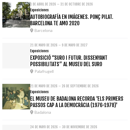
1 DE ABRIL DE 2026 – 31 DE OCTUBRE DE 2026
Exposiciones
AUTOBIOGRAFÍA EN IMÁGENES. PONÇ PILAT.
BARCELONA TE AMO 2020
Barcelona
21 DE MAYO DE 2026 – 9 DE MAYO DE 2027
Exposiciones
EXPOSICIÓ “SURO I FUTUR. DISSENYANT
POSSIBILITATS” AL MUSEU DEL SURO
Palafrugell
21 DE MAYO DE 2026 – 26 DE SEPTIEMBRE DE 2026
Exposiciones
EL MUSEU DE BADALONA RECORDA 'ELS PRIMERS
PASSOS CAP A LA DEMOCRÀCIA (1976-1978)'
Badalona
24 DE MAYO DE 2026 – 30 DE NOVIEMBRE DE 2026