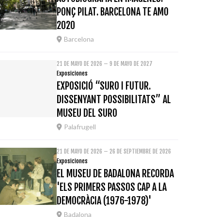
PONÇ PILAT. BARCELONA TE AMO
2020
Barcelona
21 DE MAYO DE 2026 – 9 DE MAYO DE 2027
Exposiciones
EXPOSICIÓ “SURO I FUTUR.
DISSENYANT POSSIBILITATS” AL
MUSEU DEL SURO
Palafrugell
21 DE MAYO DE 2026 – 26 DE SEPTIEMBRE DE 2026
Exposiciones
EL MUSEU DE BADALONA RECORDA
'ELS PRIMERS PASSOS CAP A LA
DEMOCRÀCIA (1976-1978)'
Badalona