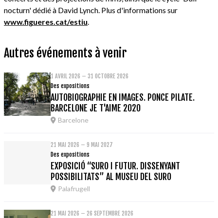
nocturn' dédié à David Lynch. Plus d'informations sur
www.figueres.cat/estiu
.
Autres événements à venir
1 AVRIL 2026 – 31 OCTOBRE 2026
Des expositions
AUTOBIOGRAPHIE EN IMAGES. PONCE PILATE.
BARCELONE JE T'AIME 2020
Barcelone
21 MAI 2026 – 9 MAI 2027
Des expositions
EXPOSICIÓ “SURO I FUTUR. DISSENYANT
POSSIBILITATS” AL MUSEU DEL SURO
Palafrugell
21 MAI 2026 – 26 SEPTEMBRE 2026