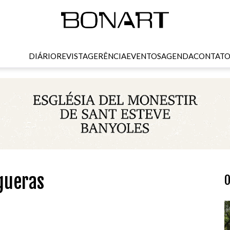
DIÁRIO
REVISTA
GERÊNCIA
EVENTOS
AGENDA
CONTAT
gueras
O