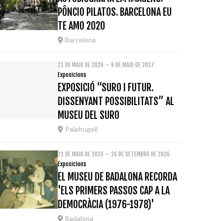
PÔNCIO PILATOS. BARCELONA EU
TE AMO 2020
Barcelona
21 DE MAIO DE 2026 – 9 DE MAIO DE 2027
Exposicions
EXPOSICIÓ “SURO I FUTUR.
DISSENYANT POSSIBILITATS” AL
MUSEU DEL SURO
Palafrugell
21 DE MAIO DE 2026 – 26 DE SETEMBRO DE 2026
Exposicions
EL MUSEU DE BADALONA RECORDA
'ELS PRIMERS PASSOS CAP A LA
DEMOCRÀCIA (1976-1978)'
Badalona