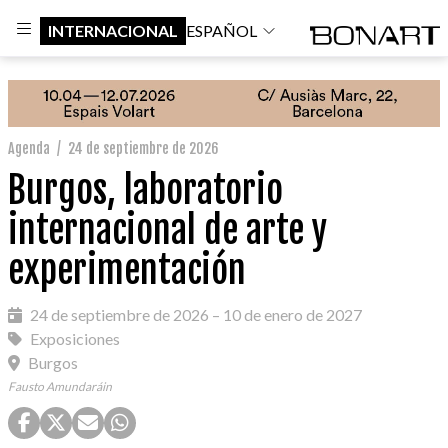
INTERNACIONAL
ESPAÑOL
Agenda
/
24 de septiembre de 2026
Burgos, laboratorio
internacional de arte y
experimentación
24 de septiembre de 2026 – 10 de enero de 2027
Exposiciones
Burgos
Fausto Amundaráin