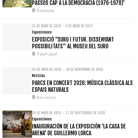
PASSOS CAP A LA DEMOCRÀCIA (1976-1978)'
Badalona
21 DE MAYO DE 2026 – 9 DE MAYO DE 2027
Exposiciones
EXPOSICIÓ “SURO I FUTUR. DISSENYANT
POSSIBILITATS” AL MUSEU DEL SURO
Palafrugell
24 DE MAYO DE 2026 – 30 DE NOVIEMBRE DE 2026
Noticias
PARCS EN CONCERT 2026: MÚSICA CLÀSSICA ALS
ESPAIS NATURALS
Barcelona
28 DE MAYO DE 2026 – 27 DE SEPTIEMBRE DE 2026
Exposiciones
INAUGURACIÓN DE LA EXPOSICIÓN 'LA CASA DE
ARENA' DE GUILLERMO LORCA