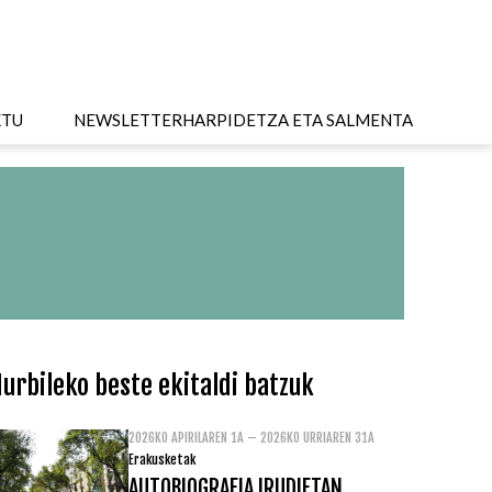
KTU
NEWSLETTER
HARPIDETZA ETA SALMENTA
urbileko beste ekitaldi batzuk
2026KO APIRILAREN 1A – 2026KO URRIAREN 31A
Erakusketak
AUTOBIOGRAFIA IRUDIETAN.