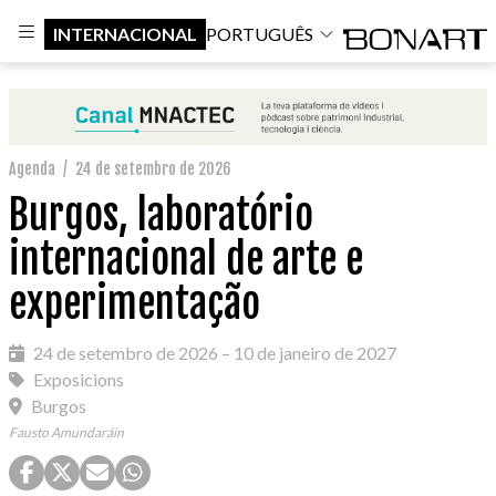
INTERNACIONAL
PORTUGUÊS
Agenda
/
24 de setembro de 2026
Burgos, laboratório
internacional de arte e
experimentação
24 de setembro de 2026 – 10 de janeiro de 2027
Exposicions
Burgos
Fausto Amundaráin