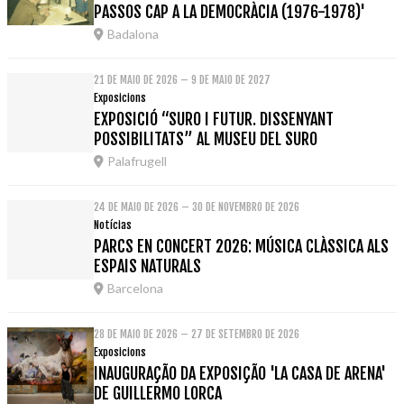
PASSOS CAP A LA DEMOCRÀCIA (1976-1978)'
Badalona
21 DE MAIO DE 2026 – 9 DE MAIO DE 2027
Exposicions
EXPOSICIÓ “SURO I FUTUR. DISSENYANT
POSSIBILITATS” AL MUSEU DEL SURO
Palafrugell
24 DE MAIO DE 2026 – 30 DE NOVEMBRO DE 2026
Notícias
PARCS EN CONCERT 2026: MÚSICA CLÀSSICA ALS
ESPAIS NATURALS
Barcelona
28 DE MAIO DE 2026 – 27 DE SETEMBRO DE 2026
Exposicions
INAUGURAÇÃO DA EXPOSIÇÃO 'LA CASA DE ARENA'
DE GUILLERMO LORCA