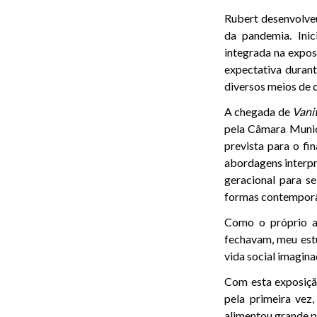
Rubert desenvolveu
da pandemia. Ini
integrada na expo
expectativa duran
diversos meios de 
A chegada de
Vanit
pela Câmara Munic
prevista para o fin
abordagens interpr
geracional para se
formas contemporâ
Como o próprio ar
fechavam, meu estú
vida social imagina
Com esta exposição
pela primeira ve
alimentou grande pa