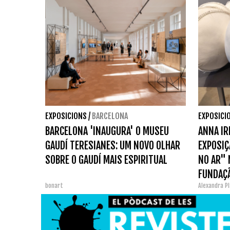
EXPOSICIONS
/
BARCELONA
EXPOSICI
BARCELONA 'INAUGURA' O MUSEU
ANNA IR
GAUDÍ TERESIANES: UM NOVO OLHAR
EXPOSIÇ
SOBRE O GAUDÍ MAIS ESPIRITUAL
NO AR" 
FUNDAÇÃ
bonart
Alexandra P