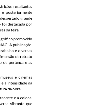
trições resultantes
 e posteriormente
a despertado grande
 foi destacada por
es da feira.
ográfico promovido
NAC. A publicação,
 trabalho e diversas
dimensão de retrato
jo de pertença e as
, museus e cinemas
 e a intensidade da
tura da obra.
recente e a coloca,
erso vibrante que