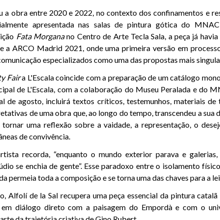
 a obra entre 2020 e 2022, no contexto dos confinamentos e res
cialmente apresentada nas salas de pintura gótica do MNAC
sição
Fata Morgana
no Centro de Arte Tecla Sala, a peça já havi
te a ARCO Madrid 2021, onde uma primeira versão em processo
comunicação especializados como uma das propostas mais singular
y Fair
a L'Escala coincide com a preparação de um catálogo mon
ipal de L'Escala, com a colaboração do Museu Peralada e do M
al de agosto, incluirá textos críticos, testemunhos, materiais de
etativas de uma obra que, ao longo do tempo, transcendeu a sua 
 tornar uma reflexão sobre a vaidade, a representação, o dese
neas de convivência.
tista recorda, “enquanto o mundo exterior parava e galerias
dio se enchia de gente”. Esse paradoxo entre o isolamento físico
da permeia toda a composição e se torna uma das chaves para a lei
, Alfolí de la Sal recupera uma peça essencial da pintura catalã 
z, em diálogo direto com a paisagem do Empordà e com o univ
rte da trajetória criativa de Gino Rubert.