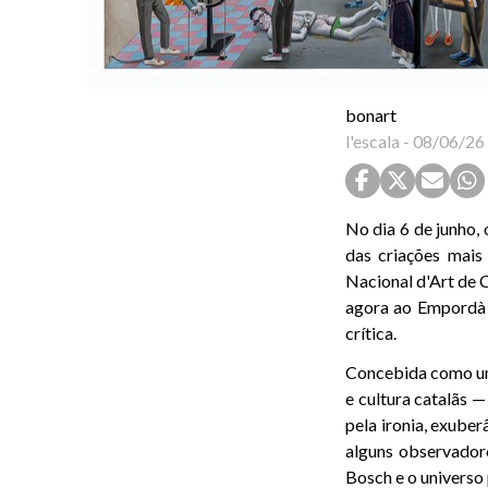
bonart
l'escala
-
08/06/26
No dia 6 de junho, 
das criações mais
Nacional d'Art de 
agora ao Empordà 
crítica.
Concebida como um
e cultura catalãs —
pela ironia, exube
alguns observador
Bosch e o universo