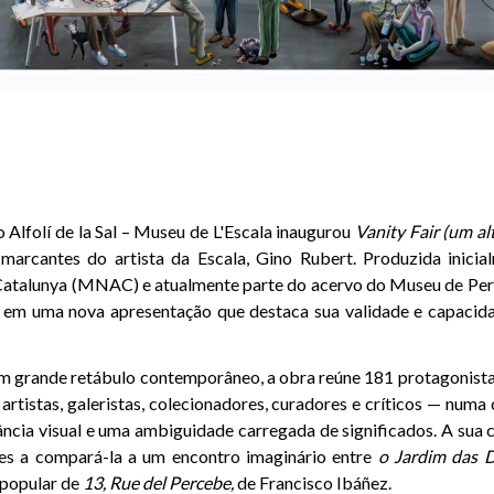
o Alfolí de la Sal – Museu de L'Escala inaugurou
Vanity Fair (um al
 marcantes do artista da Escala, Gino Rubert. Produzida inici
Catalunya (MNAC) e atualmente parte do acervo do Museu de Per
em uma nova apresentação que destaca sua validade e capacidad
 grande retábulo contemporâneo, a obra reúne 181 protagonista
 artistas, galeristas, colecionadores, curadores e críticos — num
rância visual e uma ambiguidade carregada de significados. A sua
es a compará-la a um encontro imaginário entre
o Jardim das D
 popular de
13, Rue del Percebe,
de Francisco Ibáñez.