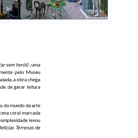
tar sem herói)
, uma
almente pelo Museu
alada, a obra chega
e de gerar leitura
s do mundo da arte
a cena coral marcada
 complexidade levou
elícias Terrenas
de