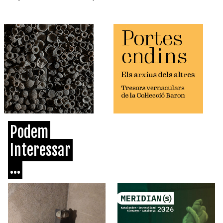
Podem
Interessar
...