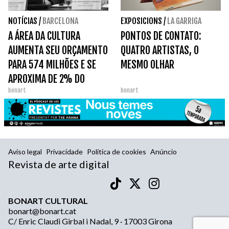
NOTÍCIAS
/
BARCELONA
EXPOSICIONS
/
LA GARRIGA
A ÁREA DA CULTURA
PONTOS DE CONTATO:
AUMENTA SEU ORÇAMENTO
QUATRO ARTISTAS, O
PARA 574 MILHÕES E SE
MESMO OLHAR
APROXIMA DE 2% DO
bonart
bonart
ORÇAMENTO DA
GENERALITAT.
Aviso legal
Privacidade
Política de cookies
Anúncio
Revista de arte digital
BONART CULTURAL
bonart@bonart.cat
C/ Enric Claudi Girbal i Nadal, 9 · 17003 Girona