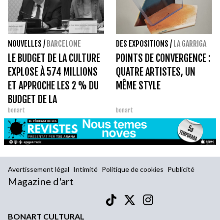
NOUVELLES
/
BARCELONE
DES EXPOSITIONS
/
LA GARRIGA
LE BUDGET DE LA CULTURE
POINTS DE CONVERGENCE :
EXPLOSE À 574 MILLIONS
QUATRE ARTISTES, UN
ET APPROCHE LES 2 % DU
MÊME STYLE
BUDGET DE LA
bonart
bonart
GENERALITAT.
Avertissement légal
Intimité
Politique de cookies
Publicité
Magazine d'art
BONART CULTURAL