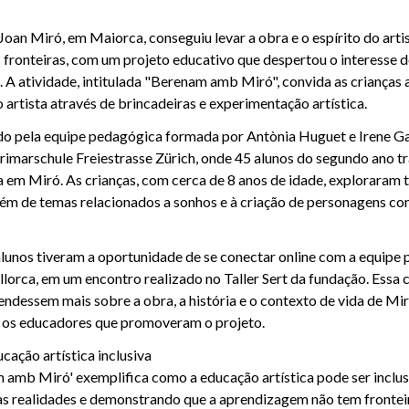
Joan Miró, em Maiorca, conseguiu levar a obra e o espírito do arti
 fronteiras, com um projeto educativo que despertou o interesse 
 A atividade, intitulada "Berenam amb Miró", convida as crianças 
o artista através de brincadeiras e experimentação artística.
ado pela equipe pedagógica formada por Antònia Huguet e Irene Ga
imarschule Freiestrasse Zürich, onde 45 alunos do segundo ano 
a em Miró. As crianças, com cerca de 8 anos de idade, exploraram
 além de temas relacionados a sonhos e à criação de personagens c
lunos tiveram a oportunidade de se conectar online com a equipe
orca, em um encontro realizado no Taller Sert da fundação. Essa 
endessem mais sobre a obra, a história e o contexto de vida de Mir
 os educadores que promoveram o projeto.
ação artística inclusiva
amb Miró' exemplifica como a educação artística pode ser inclusiv
s realidades e demonstrando que a aprendizagem não tem fronteira