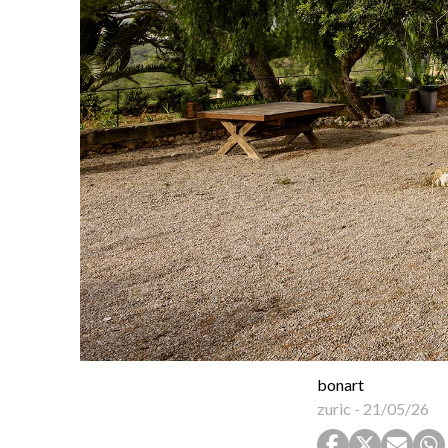
bonart
zuric
-
21/05/26