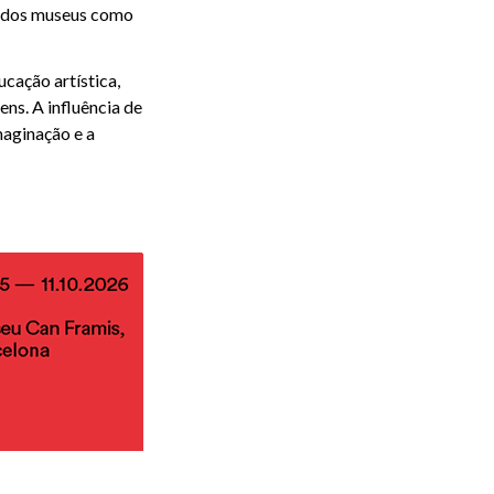
l dos museus como
cação artística,
ns. A influência de
maginação e a