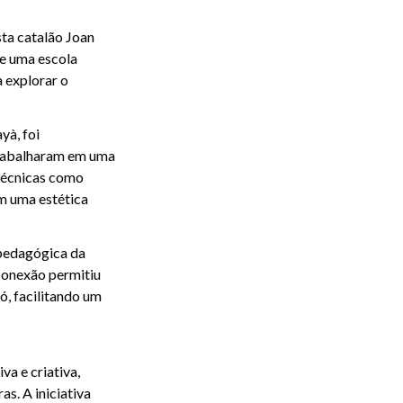
sta catalão Joan
de uma escola
a explorar o
yà, foi
trabalharam em uma
 técnicas como
om uma estética
 pedagógica da
conexão permitiu
ó, facilitando um
a e criativa,
s. A iniciativa