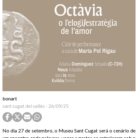
bonart
sant cugat del vallès
-
26/09/25
No dia 27 de setembro, o Museu Sant Cugat será o cenário de
um encontro onde palavras, vozes e gestos se entrelaçam sob o