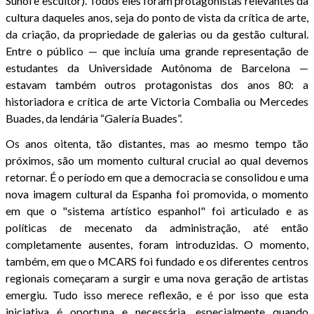
Suñol e escultor). Todos eles foram protagonistas relevantes da
cultura daqueles anos, seja do ponto de vista da crítica de arte,
da criação, da propriedade de galerias ou da gestão cultural.
Entre o público — que incluía uma grande representação de
estudantes da Universidade Autônoma de Barcelona —
estavam também outros protagonistas dos anos 80: a
historiadora e crítica de arte Victoria Combalia ou Mercedes
Buades, da lendária “Galería Buades”.
Os anos oitenta, tão distantes, mas ao mesmo tempo tão
próximos, são um momento cultural crucial ao qual devemos
retornar. É o período em que a democracia se consolidou e uma
nova imagem cultural da Espanha foi promovida, o momento
em que o "sistema artístico espanhol" foi articulado e as
políticas de mecenato da administração, até então
completamente ausentes, foram introduzidas. O momento,
também, em que o MCARS foi fundado e os diferentes centros
regionais começaram a surgir e uma nova geração de artistas
emergiu. Tudo isso merece reflexão, e é por isso que esta
iniciativa é oportuna e necessária, especialmente quando