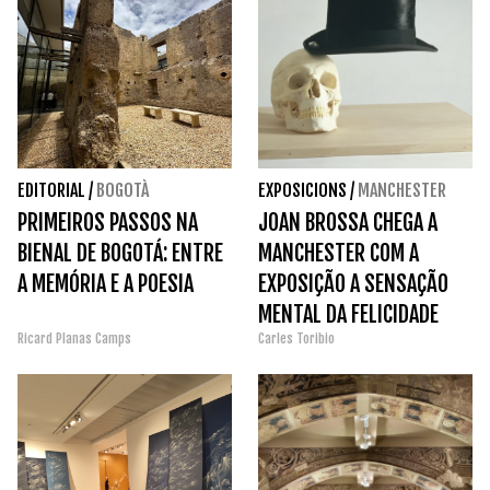
EDITORIAL
/
BOGOTÀ
EXPOSICIONS
/
MANCHESTER
PRIMEIROS PASSOS NA
JOAN BROSSA CHEGA A
BIENAL DE BOGOTÁ: ENTRE
MANCHESTER COM A
A MEMÓRIA E A POESIA
EXPOSIÇÃO A SENSAÇÃO
MENTAL DA FELICIDADE
Ricard Planas Camps
Carles Toribio
COMPLETA