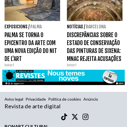
EXPOSICIONS
/
PALMA
NOTÍCIAS
/
BARCELONA
PALMA SE TORNA O
DISCREPÂNCIAS SOBRE O
EPICENTRO DA ARTE COM
ESTADO DE CONSERVAÇÃO
UMA NOVA EDIÇÃO DO NIT
DAS PINTURAS DE SIXENA:
DE L'ART
MNAC REJEITA ACUSAÇÕES
bonart
bonart
DE HUMIDADE
Aviso legal
Privacidade
Política de cookies
Anúncio
Revista de arte digital
BONART CULTURAL