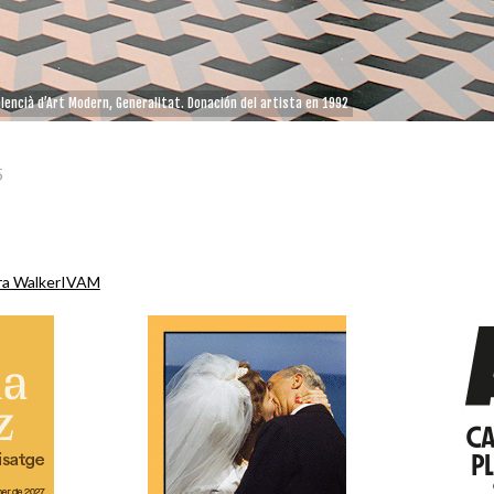
alencià d’Art Modern, Generalitat. Donación del artista en 1992
5
ra Walker
IVAM