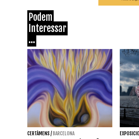
Podem
Interessar
...
CERTÀMENS
/
BARCELONA
EXPOSICI