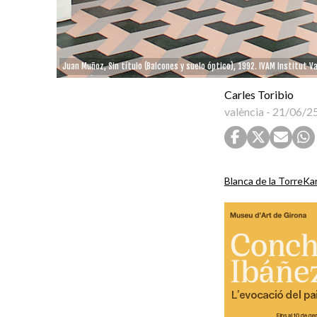
Juan Muñoz, Sin título (Balcones y suelo óptico), 1992. IVAM Institut V
Carles Toribio
valència
-
21/06/2
Blanca de la Torre
Ka