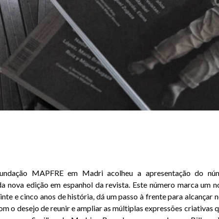
Fundação MAPFRE em Madri acolheu a apresentação do núm
da nova edição em espanhol da revista. Este número marca um n
inte e cinco anos de história, dá um passo à frente para alcançar 
om o desejo de reunir e ampliar as múltiplas expressões criativas