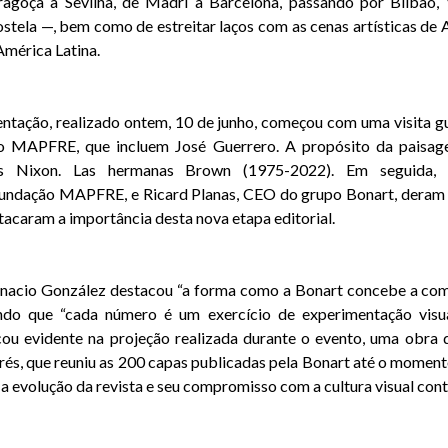
agoça a Sevilha, de Madri a Barcelona, passando por Bilbao, 
tela —, bem como de estreitar laços com as cenas artísticas de A
América Latina.
ntação, realizado ontem, 10 de junho, começou com uma visita g
o MAPFRE, que incluem José Guerrero. A propósito da paisag
s Nixon. Las hermanas Brown (1975-2022). Em seguida, I
Fundação MAPFRE, e Ricard Planas, CEO do grupo Bonart, deram 
tacaram a importância desta nova etapa editorial.
gnacio González destacou “a forma como a Bonart concebe a com
izando que “cada número é um exercício de experimentação visua
ou evidente na projeção realizada durante o evento, uma obra 
arés, que reuniu as 200 capas publicadas pela Bonart até o mome
a a evolução da revista e seu compromisso com a cultura visual co