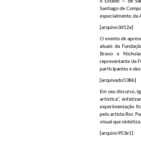
o Estado — de Sar
Santiago de Compos
especialmente, da 
[arquivo3d12a]
O evento de aprese
atuais da Fundaçã
Bravo e Nichola
representante da 
participantes e des
[arquivado5386]
Em seu discurso, I
artística”, enfat
experimentação fic
pelo artista Roc P
visual que sintetiz
[arquivo953e1]