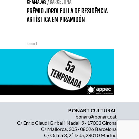
CHAMADAS
/
BARCELONA
PRÊMIO JORDI FULLA DE RESIDÊNCIA
ARTÍSTICA EM PIRAMIDÓN
bonart
BONART CULTURAL
bonart@bonart.cat
C/ Enric Claudi Girbal i Nadal, 9 · 17003 Girona
C/ Mallorca, 305 · 08026 Barcelona
C/ Orfila 3, 2º Izda, 28010 Madrid