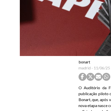
bonart
madrid
-
11/06/25
O Auditório da 
publicação piloto 
Bonart, que, após v
nova etapa nasce c