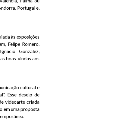
Valência, Palma ou
ndorra, Portugal e,
uiada às exposições
em, Felipe Romero.
gnacio González,
as boas-vindas aos
unicação cultural e
l”. Esse desejo de
de videoarte criada
nto em uma proposta
ntemporânea.