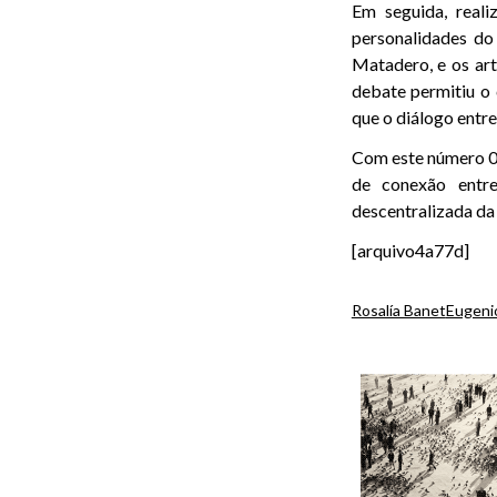
Em seguida, real
personalidades do 
Matadero, e os ar
debate permitiu o 
que o diálogo entre 
Com este número 0,
de conexão entre
descentralizada da
[arquivo4a77d]
Rosalía Banet
Eugeni