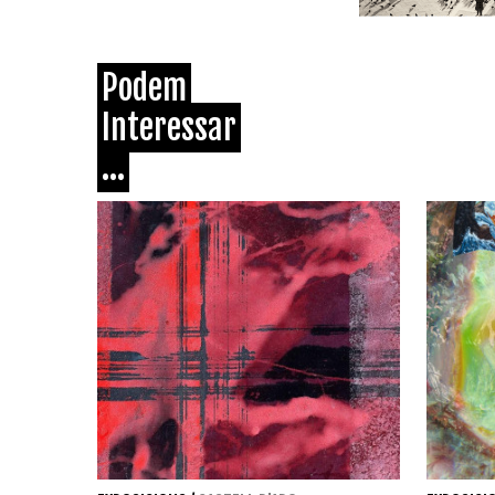
Podem
Interessar
...