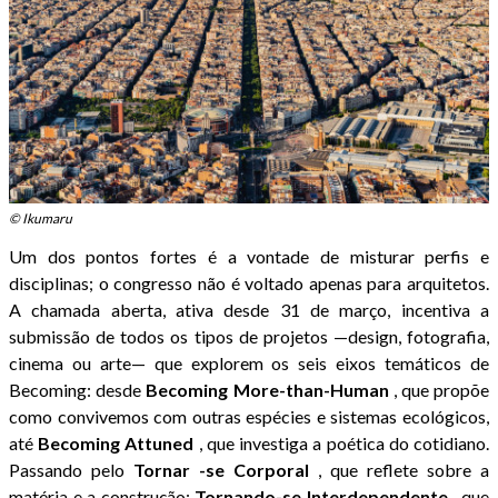
© Ikumaru
Um dos pontos fortes é a vontade de misturar perfis e
disciplinas; o congresso não é voltado apenas para arquitetos.
A chamada aberta, ativa desde 31 de março, incentiva a
submissão de todos os tipos de projetos —design, fotografia,
cinema ou arte— que explorem os seis eixos temáticos de
Becoming: desde
Becoming More-than-Human
, que propõe
como convivemos com outras espécies e sistemas ecológicos,
até
Becoming
Attuned
, que investiga a poética do cotidiano.
Passando pelo
Tornar
-se Corporal
, que reflete sobre a
matéria e a construção;
Tornando-se
Interdependente
, que