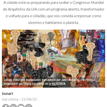
A cidade está se preparando para sediar o Congresso Mundial
de Arquitetos da UIA com um programa aberto, transformador
e voltado para o cidadão, que nos convida a repensar como
vivemos e habitamos o planeta.
Collage d’imatges manipulades digitalment per Judit Musachs i Pol Pérez,
seleccionat per l’equip curatorial de la UIA2026BCN.
bonart
barcelona
-
15/04/25