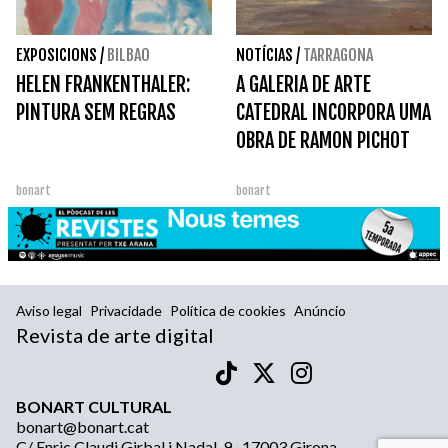
EXPOSICIONS
/
BILBAO
NOTÍCIAS
/
TARRAGONA
HELEN FRANKENTHALER:
A GALERIA DE ARTE
PINTURA SEM REGRAS
CATEDRAL INCORPORA UMA
OBRA DE RAMON PICHOT
bonart
bonart
Aviso legal
Privacidade
Política de cookies
Anúncio
Revista de arte digital
BONART CULTURAL
bonart@bonart.cat
C/ Enric Claudi Girbal i Nadal, 9 · 17003 Girona