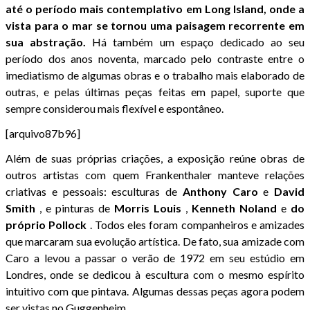
até o período mais contemplativo em Long Island, onde a
vista para o mar se tornou uma paisagem recorrente em
sua abstração.
Há também um espaço dedicado ao seu
período dos anos noventa, marcado pelo contraste entre o
imediatismo de algumas obras e o trabalho mais elaborado de
outras, e pelas últimas peças feitas em papel, suporte que
sempre considerou mais flexível e espontâneo.
[arquivo87b96]
Além de suas próprias criações, a exposição reúne obras de
outros artistas com quem Frankenthaler manteve relações
criativas e pessoais: esculturas de
Anthony
Caro
e
David
Smith
, e pinturas de
Morris
Louis
,
Kenneth
Noland
e
do
próprio
Pollock
. Todos eles foram companheiros e amizades
que marcaram sua evolução artística. De fato, sua amizade com
Caro a levou a passar o verão de 1972 em seu estúdio em
Londres, onde se dedicou à escultura com o mesmo espírito
intuitivo com que pintava. Algumas dessas peças agora podem
ser vistas no Guggenheim.