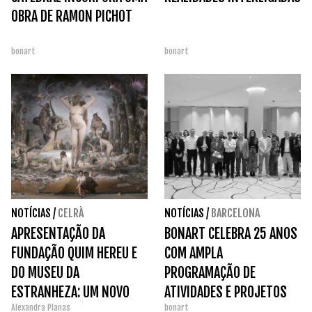
OBRA DE RAMON PICHOT
bonart
bonart
NOTÍCIAS
/
CELRÀ
NOTÍCIAS
/
BARCELONA
APRESENTAÇÃO DA
BONART CELEBRA 25 ANOS
FUNDAÇÃO QUIM HEREU E
COM AMPLA
DO MUSEU DA
PROGRAMAÇÃO DE
ESTRANHEZA: UM NOVO
ATIVIDADES E PROJETOS
Alexandra Planas
bonart
PROJETO ARTÍSTICO PARA