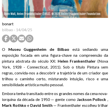
Open Wall, Helen Frankenthaler (1953). © 2025 Helen Frankenthaler Foundation
bonart
bilbao
-
14/04/25
O
Museu Guggenheim de Bilbao
está sediando uma
exposição focada em uma figura-chave na compreensão da
pintura abstrata do século XX:
Helen
Frankenthaler
(Nova
York, 1928 - Connecticut, 2011). Sob o título Pintura sem
regras, convida-nos a descobrir a trajetória de um criador que
trilhou o caminho certo, misturando intuição, risco e uma
sensibilidade artística muito pessoal.
Embora tenha transitado entre os grandes nomes da cena nova-
iorquina da década de 1950 — gente como
Jackson
Pollock
,
Mark
Rothko
e
David
Smith
— Frankenthaler escolheu trilhar