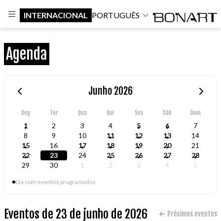
INTERNACIONAL
PORTUGUÊS
Agenda
Junho 2026
Seg
Ter
Qua
Qui
Sex
Sáb
Dom
1
2
3
4
5
6
7
8
9
10
11
12
13
14
15
16
17
18
19
20
21
22
23
24
25
26
27
28
29
30
1
2
3
4
5
Dia com eventos programados
Eventos de 23 de junho de 2026
Próximos eventos