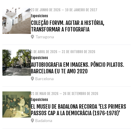
23 DE JUNHO DE 2026 – 10 DE JANEIRO DE 2027
Exposicions
COLEÇÃO FORVM. AGITAR A HISTÓRIA,
TRANSFORMAR A FOTOGRAFIA
Tarragona
1 DE ABRIL DE 2026 – 31 DE OUTUBRO DE 2026
Exposicions
AUTOBIOGRAFIA EM IMAGENS. PÔNCIO PILATOS.
BARCELONA EU TE AMO 2020
Barcelona
21 DE MAIO DE 2026 – 26 DE SETEMBRO DE 2026
Exposicions
EL MUSEU DE BADALONA RECORDA 'ELS PRIMERS
PASSOS CAP A LA DEMOCRÀCIA (1976-1978)'
Badalona