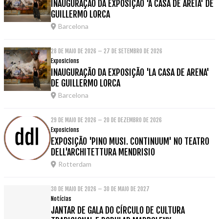
INAUGURAÇÃO DA EXPOSIÇÃO 'A CASA DE AREIA' DE
GUILLERMO LORCA
Barcelona
28 DE MAIO DE 2026 – 27 DE SETEMBRO DE 2026
Exposicions
INAUGURAÇÃO DA EXPOSIÇÃO 'LA CASA DE ARENA'
DE GUILLERMO LORCA
Barcelona
29 DE MAIO DE 2026 – 20 DE DEZEMBRO DE 2026
Exposicions
EXPOSIÇÃO 'PINO MUSI. CONTINUUM' NO TEATRO
DELL'ARCHITETTURA MENDRISIO
Rotterdam
30 DE MAIO DE 2026 – 30 DE MAIO DE 2027
Notícias
JANTAR DE GALA DO CÍRCULO DE CULTURA