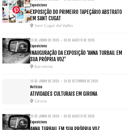
Exposicions
EXPOSIÇÃO DO PRIMEIRO TAPEÇÁRIO ABSTRATO
EM SANT CUGAT
Sant Cugat del Vallès
15 DE JUNHO DE 2026 – 30 DE AGOSTO DE 2026
Exposicions
INAUGURAÇÃO DA EXPOSIÇÃO 'ANNA TURBAU. EM
SUA PRÓPRIA VOZ'
Barcelona
15 DE JUNHO DE 2026 – 19 DE SETEMBRO DE 2026
Notícias
ATIVIDADES CULTURAIS EM GIRONA
Girona
15 DE JUNHO DE 2026 – 30 DE AGOSTO DE 2026
Exposicions
ANNA TURBAU. EM SUA PRÓPRIA VOZ