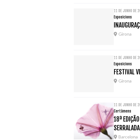
11 DE JUNHO DE 
Exposicions
INAUGURAÇÃ
Girona
11 DE JUNHO DE 
Exposicions
FESTIVAL V
Girona
11 DE JUNHO DE 
Certàmens
18ª EDIÇÃ
SERRALADA
Barcelona