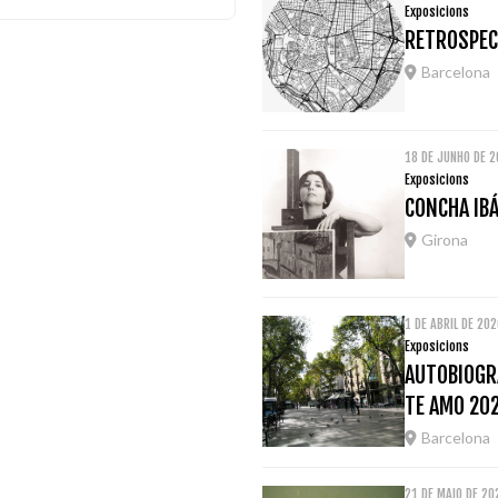
Exposicions
RETROSPEC
Barcelona
18 DE JUNHO DE 2
Exposicions
CONCHA IBÁ
Girona
1 DE ABRIL DE 20
Exposicions
AUTOBIOGRA
TE AMO 20
Barcelona
21 DE MAIO DE 2