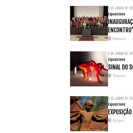
5 DE JUNHO DE 2
Exposicions
INAUGURAÇÃ
ENCONTRO
Mataró
5 DE JUNHO DE 2
Exposicions
SINAL DO S
Trento
6 DE JUNHO DE 2
Exposicions
EXPOSIÇÃO 
Sitges