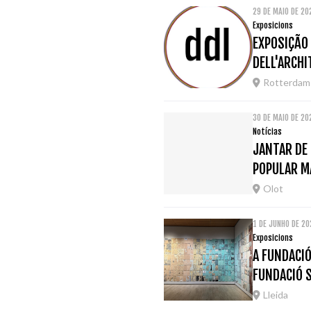
29 DE MAIO DE 2
Exposicions
EXPOSIÇÃO
DELL'ARCH
Rotterdam
30 DE MAIO DE 20
Notícias
JANTAR DE 
POPULAR M
Olot
1 DE JUNHO DE 20
Exposicions
A FUNDACIÓ
FUNDACIÓ 
Lleida