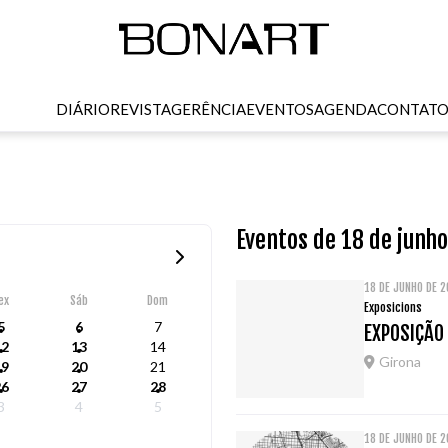
DIÁRIO
REVISTA
GERÊNCIA
EVENTOS
AGENDA
CONTAT
Eventos de 18 de junh
18 DE JUNHO DE 2
ex
Sáb
Dom
Exposicions
5
6
7
EXPOSIÇÃO
12
13
14
Girona
19
20
21
26
27
28
3
4
5
18 DE JUNHO DE 