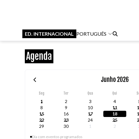
ED. INTERNACIONAL
PORTUGUÊS
Agenda
Junho 2026
Seg
Ter
Qua
Qui
S
1
2
3
4
8
9
10
11
15
16
17
18
22
23
24
25
29
30
1
2
Dia com eventos programados