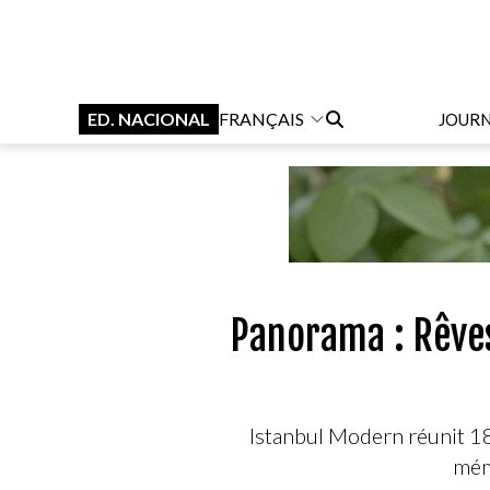
ED. NACIONAL
FRANÇAIS
JOUR
Panorama : Rêves
Istanbul Modern réunit 18
mémo