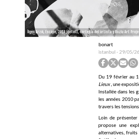
İlgen Arzık, Escape, 2018 (detail), cortesía del artista y Bozlu Art Proje
bonart
istanbul
-
29/05/2
Du 19 février au 
Lieux
, une exposit
Installée dans les
les années 2010 pa
travers les tensions
Loin de présenter
propose une expl
alternatives, fruit