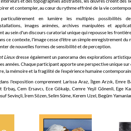
s intérieurs et des topographies abstraites, les œuvres créent des 
spirer et contempler, au cœur du rythme effréné de la vie contempo
 particulièrement en lumière les multiples possibilités d
stallations, images animées, archives manipulées et applicati
ent au sein d'un discours curatorial unique qui repousse les frontièr
ns ce contexte, l'image cesse d'être un simple enregistrement du
enter de nouvelles formes de sensibilité et de perception.
t Lieux
dresse également un panorama des explorations artistiques
es années. Chaque participant apporte une perspective unique sur
toire, la mémoire et la fragilité de l’expérience humaine contemporain
 dans l'exposition comprennent Larissa Araz, İlgen Arzık, Emre B
 Erbaş, Cem Ersavcı, Ece Gökalp, Cemre Yeşil Gönenli, Ege Ka
uf Sevinçli, İrem Sözen, Selim Süme, Kerem Uzel, Begüm Yamanlar 