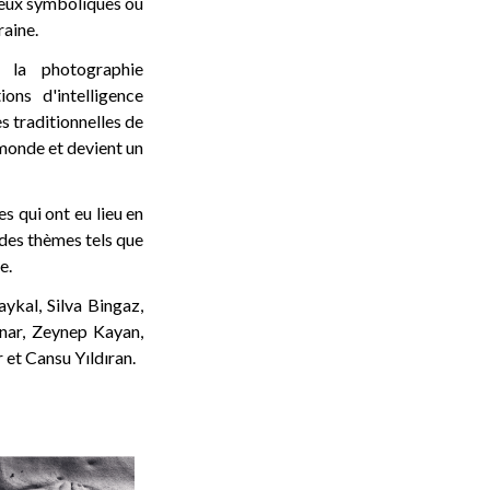
lieux symboliques où
raine.
e la photographie
ons d'intelligence
es traditionnelles de
 monde et devient un
 qui ont eu lieu en
 des thèmes tels que
e.
aykal, Silva Bingaz,
nar, Zeynep Kayan,
et Cansu Yıldıran.