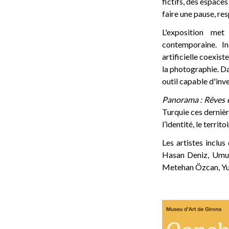
fictifs, des espace
faire une pause, re
L'exposition met
contemporaine. In
artificielle coexist
la photographie. Da
outil capable d'inv
Panorama : Rêves e
Turquie ces dernièr
l’identité, le terri
Les artistes inclus
Hasan Deniz, Umut
Metehan Özcan, Yus