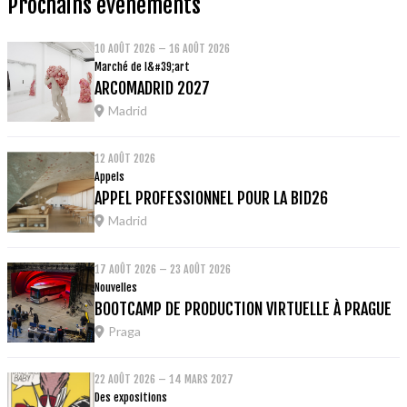
Prochains événements
10 AOÛT 2026 – 16 AOÛT 2026
Marché de l&#39;art
ARCOMADRID 2027
Madrid
12 AOÛT 2026
Appels
APPEL PROFESSIONNEL POUR LA BID26
Madrid
17 AOÛT 2026 – 23 AOÛT 2026
Nouvelles
BOOTCAMP DE PRODUCTION VIRTUELLE À PRAGUE
Praga
22 AOÛT 2026 – 14 MARS 2027
Des expositions