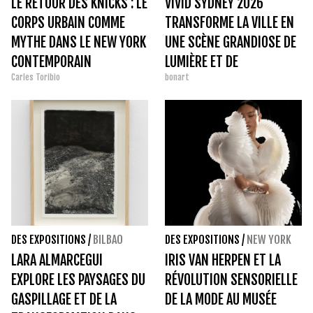
LE RETOUR DES KNICKS : LE
VIVID SYDNEY 2026
CORPS URBAIN COMME
TRANSFORME LA VILLE EN
MYTHE DANS LE NEW YORK
UNE SCÈNE GRANDIOSE DE
CONTEMPORAIN
LUMIÈRE ET DE
Carles Toribio
bonart
TECHNOLOGIE.
DES EXPOSITIONS
/
BILBAO
DES EXPOSITIONS
/
NEW YORK
LARA ALMARCEGUI
IRIS VAN HERPEN ET LA
EXPLORE LES PAYSAGES DU
RÉVOLUTION SENSORIELLE
GASPILLAGE ET DE LA
DE LA MODE AU MUSÉE