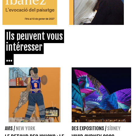
Ils peuvent vous
intéresser
...
AVIS
/
NEW YORK
DES EXPOSITIONS
/
SÍDNEY