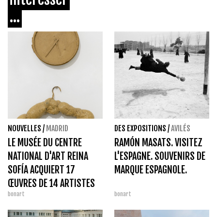
...
NOUVELLES
/
MADRID
DES EXPOSITIONS
/
AVILÉS
LE MUSÉE DU CENTRE
RAMÓN MASATS. VISITEZ
NATIONAL D'ART REINA
L'ESPAGNE. SOUVENIRS DE
SOFÍA ACQUIERT 17
MARQUE ESPAGNOLE.
ŒUVRES DE 14 ARTISTES
bonart
bonart
LORS D'ARCOMADRID
2026.