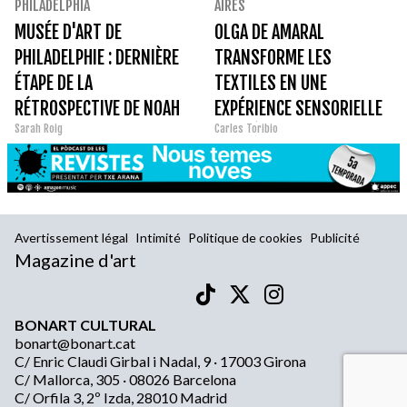
PHILADELPHIA
AIRES
MUSÉE D'ART DE
OLGA DE AMARAL
PHILADELPHIE : DERNIÈRE
TRANSFORME LES
ÉTAPE DE LA
TEXTILES EN UNE
RÉTROSPECTIVE DE NOAH
EXPÉRIENCE SENSORIELLE
Sarah Roig
Carles Toribio
DAVIS
ET POÉTIQUE
Avertissement légal
Intimité
Politique de cookies
Publicité
Magazine d'art
BONART CULTURAL
bonart@bonart.cat
C/ Enric Claudi Girbal i Nadal, 9 · 17003 Girona
C/ Mallorca, 305 · 08026 Barcelona
C/ Orfila 3, 2º Izda, 28010 Madrid