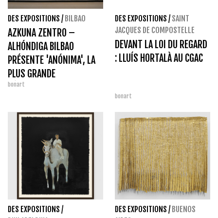
DES EXPOSITIONS
/
BILBAO
DES EXPOSITIONS
/
SAINT
JACQUES DE COMPOSTELLE
AZKUNA ZENTRO –
DEVANT LA LOI DU REGARD
ALHÓNDIGA BILBAO
: LLUÍS HORTALÀ AU CGAC
PRÉSENTE 'ANÓNIMA', LA
PLUS GRANDE
bonart
RÉTROSPECTIVE DE
bonart
TXUSPO POYO
DES EXPOSITIONS
/
DES EXPOSITIONS
/
BUENOS