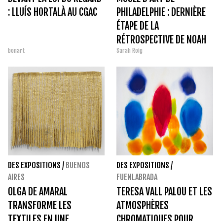
: LLUÍS HORTALÀ AU CGAC
PHILADELPHIE : DERNIÈRE
ÉTAPE DE LA
RÉTROSPECTIVE DE NOAH
bonart
Sarah Roig
DAVIS
DES EXPOSITIONS
/
BUENOS
DES EXPOSITIONS
/
AIRES
FUENLABRADA
OLGA DE AMARAL
TERESA VALL PALOU ET LES
TRANSFORME LES
ATMOSPHÈRES
TEXTILES EN UNE
CHROMATIQUES POUR