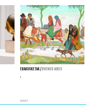
ERAKUSKETAK
/
BUENOS AIRES
.
bonart