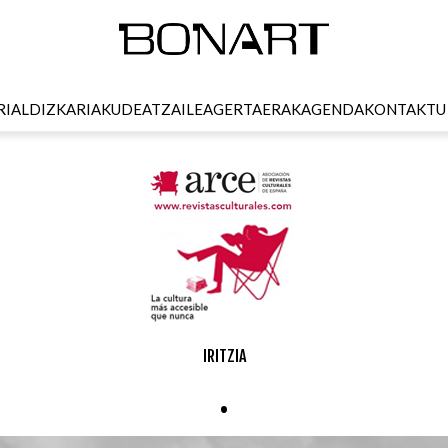
RI
ALDIZKARIA
KUDEATZAILEA
GERTAERAK
AGENDA
KONTAKTU
IRITZIA
.