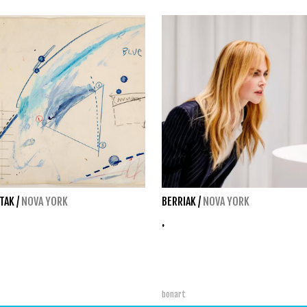
TAK
/
NOVA YORK
BERRIAK
/
NOVA YORK
.
bonart