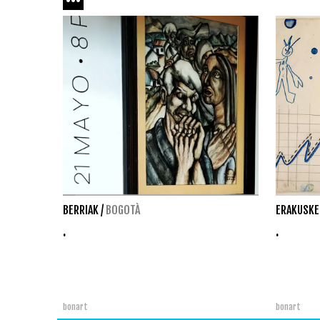
BERRIAK
/
BOGOTÀ
ERAKUSKE
.
.
bonart
bonart