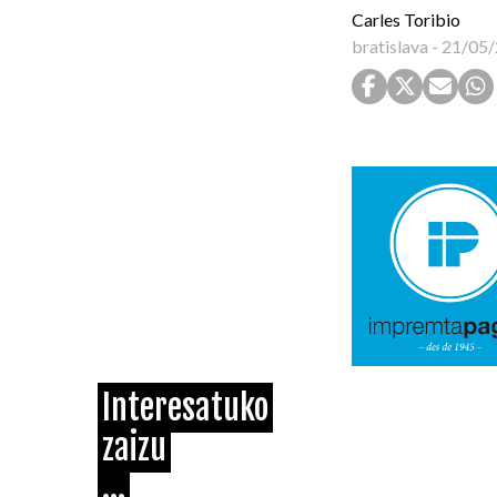
Carles Toribio
bratislava
-
21/05/
Interesatuko
zaizu
...