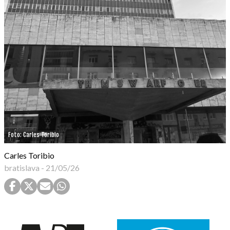
Foto: Carles Toribio
Carles Toribio
bratislava
-
21/05/26