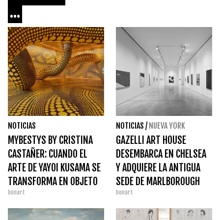
...
NOTICIAS
NOTICIAS
/
NUEVA YORK
MYBESTYS BY CRISTINA
GAZELLI ART HOUSE
CASTAÑER: CUANDO EL
DESEMBARCA EN CHELSEA
ARTE DE YAYOI KUSAMA SE
Y ADQUIERE LA ANTIGUA
TRANSFORMA EN OBJETO
SEDE DE MARLBOROUGH
bonart
bonart
COTIDIANO
GALLERY POR 7,5
MILLONES DE DÓLARES