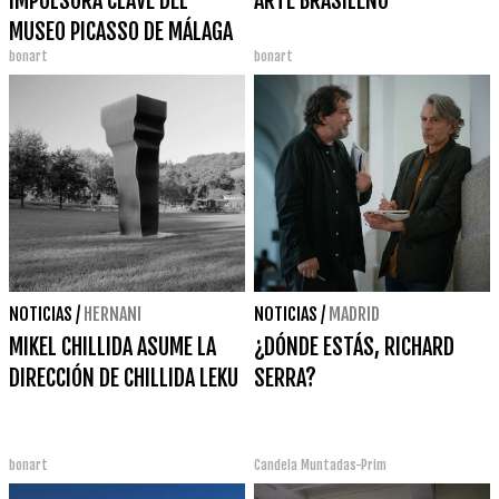
IMPULSORA CLAVE DEL
ARTE BRASILEÑO
MUSEO PICASSO DE MÁLAGA
bonart
bonart
NOTICIAS
/
HERNANI
NOTICIAS
/
MADRID
MIKEL CHILLIDA ASUME LA
¿DÓNDE ESTÁS, RICHARD
DIRECCIÓN DE CHILLIDA LEKU
SERRA?
bonart
Candela Muntadas-Prim