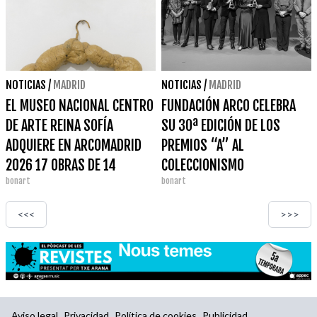
NOTICIAS
/
MADRID
NOTICIAS
/
MADRID
EL MUSEO NACIONAL CENTRO
FUNDACIÓN ARCO CELEBRA
DE ARTE REINA SOFÍA
SU 30ª EDICIÓN DE LOS
ADQUIERE EN ARCOMADRID
PREMIOS “A” AL
2026 17 OBRAS DE 14
COLECCIONISMO
bonart
bonart
ARTISTAS
<<<
>>>
Aviso legal
Privacidad
Política de cookies
Publicidad