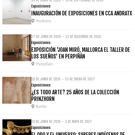
26 DE JUNIO DE 2026 – 19 DE SEPTIEMBRE DE 2026
Exposiciones
INAUGURACIÓN DE EXPOSICIONES EN CCA ANDRATX
Andratx
27 DE JUNIO DE 2026 – 31 DE DICIEMBRE DE 2026
Exposiciones
EXPOSICIÓN 'JOAN MIRÓ, MALLORCA EL TALLER DE
LOS SUEÑOS' EN PERPIÑÁN
Perpiñán
28 DE JUNIO DE 2026 – 31 DE ENERO DE 2027
Exposiciones
¿ES TODO ARTE? 25 AÑOS DE LA COLECCIÓN
PRINZHORN
Berlín
29 DE JUNIO DE 2026 – 2 DE MAYO DE 2027
Exposiciones
EL ORO Y EL UNIVERSO: SABERES INDÍGENAS DE