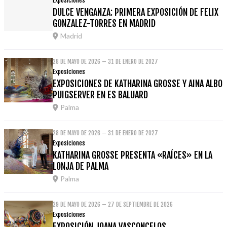
Exposiciones
DULCE VENGANZA: PRIMERA EXPOSICIÓN DE FELIX
GONZALEZ-TORRES EN MADRID
Madrid
28 DE MAYO DE 2026 – 31 DE ENERO DE 2027
Exposiciones
EXPOSICIONES DE KATHARINA GROSSE Y AINA ALBO
PUIGSERVER EN ES BALUARD
Palma
28 DE MAYO DE 2026 – 31 DE ENERO DE 2027
Exposiciones
KATHARINA GROSSE PRESENTA «RAÍCES» EN LA
LONJA DE PALMA
Palma
29 DE MAYO DE 2026 – 27 DE SEPTIEMBRE DE 2026
Exposiciones
EXPOSICIÓN JOANA VASCONCELOS.