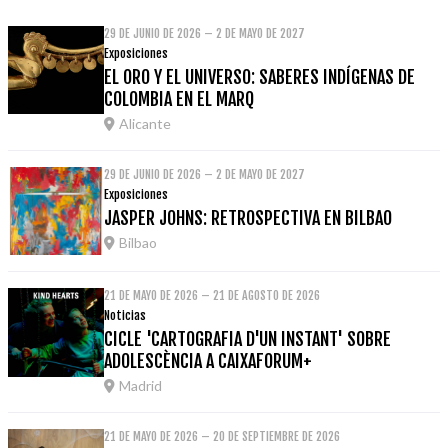
29 DE JUNIO DE 2026 – 2 DE MAYO DE 2027
Exposiciones
EL ORO Y EL UNIVERSO: SABERES INDÍGENAS DE
COLOMBIA EN EL MARQ
Alicante
29 DE JUNIO DE 2026 – 2 DE MAYO DE 2027
Exposiciones
JASPER JOHNS: RETROSPECTIVA EN BILBAO
Bilbao
21 DE MAYO DE 2026 – 21 DE AGOSTO DE 2026
Noticias
CICLE 'CARTOGRAFIA D'UN INSTANT' SOBRE
ADOLESCÈNCIA A CAIXAFORUM+
Madrid
21 DE MAYO DE 2026 – 20 DE SEPTIEMBRE DE 2026