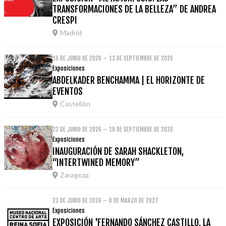
TRANSFORMACIONES DE LA BELLEZA” DE ANDREA
CRESPI
Madrid
19 DE JUNIO DE 2026 – 13 DE SEPTIEMBRE DE 2026
Exposiciones
ABDELKADER BENCHAMMA | EL HORIZONTE DE
EVENTOS
Castellón
23 DE JUNIO DE 2026 – 19 DE SEPTIEMBRE DE 2026
Exposiciones
INAUGURACIÓN DE SARAH SHACKLETON,
“INTERTWINED MEMORY”
Zaragoza
23 DE JUNIO DE 2026 – 8 DE MARZO DE 2027
Exposiciones
EXPOSICIÓN 'FERNANDO SÁNCHEZ CASTILLO. LA