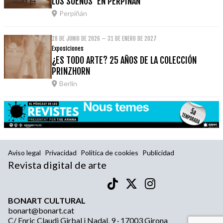
LOS SUEÑOS' EN PERPIÑÁN
Perpiñán
28 DE JUNIO DE 2026 – 31 DE ENERO DE 2027
Exposiciones
¿ES TODO ARTE? 25 AÑOS DE LA COLECCIÓN
PRINZHORN
Berlín
Aviso legal
Privacidad
Política de cookies
Publicidad
Revista digital de arte
BONART CULTURAL
bonart@bonart.cat
C/ Enric Claudi Girbal i Nadal, 9 · 17003 Girona