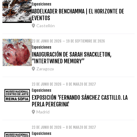
Exposiciones
ABDELKADER BENCHAMMA | EL HORIZONTE DE
EVENTOS
Castellón
23 DE JUNIO DE 2026 – 19 DE SEPTIEMBRE DE 2026
Exposiciones
INAUGURACIÓN DE SARAH SHACKLETON,
“INTERTWINED MEMORY”
Zaragoza
23 DE JUNIO DE 2026 – 8 DE MARZO DE 2027
Exposiciones
EXPOSICIÓN 'FERNANDO SÁNCHEZ CASTILLO. LA
PERLA PEREGRINA'
Madrid
23 DE JUNIO DE 2026 – 8 DE MARZO DE 2027
Exposiciones