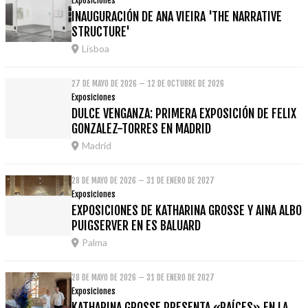
Exposiciones
INAUGURACIÓN DE ANA VIEIRA 'THE NARRATIVE
STRUCTURE'
Lisboa
27 DE MAYO DE 2026 – 12 DE OCTUBRE DE 2026
Exposiciones
DULCE VENGANZA: PRIMERA EXPOSICIÓN DE FELIX
GONZALEZ-TORRES EN MADRID
Madrid
28 DE MAYO DE 2026 – 31 DE ENERO DE 2027
Exposiciones
EXPOSICIONES DE KATHARINA GROSSE Y AINA ALBO
PUIGSERVER EN ES BALUARD
Palma
28 DE MAYO DE 2026 – 31 DE ENERO DE 2027
Exposiciones
KATHARINA GROSSE PRESENTA «RAÍCES» EN LA