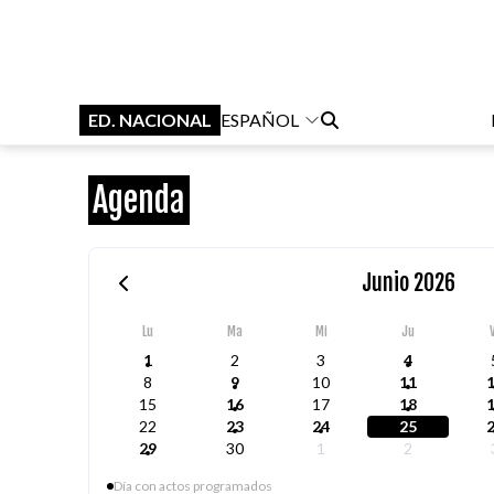
ED. NACIONAL
ESPAÑOL
Agenda
Junio 2026
Lu
Ma
Mi
Ju
1
2
3
4
8
9
10
11
15
16
17
18
22
23
24
25
29
30
1
2
Día con actos programados