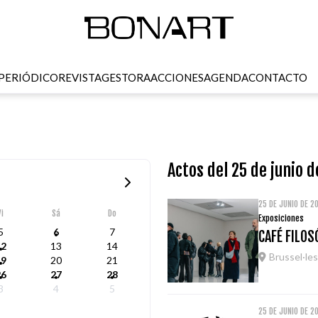
PERIÓDICO
REVISTA
GESTORA
ACCIONES
AGENDA
CONTACTO
Actos del 25 de junio 
25 DE JUNIO DE 2
Vi
Sá
Do
Exposiciones
5
6
7
CAFÉ FILOS
12
13
14
Brussel·les
19
20
21
26
27
28
3
4
5
25 DE JUNIO DE 2