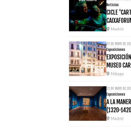
Noticias
CICLE 'CAR
CAIXAFORU
Madrid
22 DE MAYO DE 2
Exposiciones
EXPOSICIÓN
MUSEO CAR
Málaga
22 DE MAYO DE 20
Exposiciones
A LA MANER
(1320-1420
Madrid