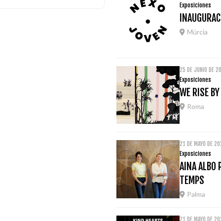
Exposiciones
INAUGURACI
Múrcia
25 DE JUNIO DE 2
Exposiciones
WE RISE BY
Roma
21 DE MAYO DE 20
Exposiciones
AINA ALBO 
TEMPS
Palma
21 DE MAYO DE 2