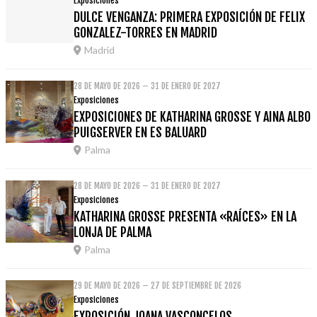
Exposiciones
DULCE VENGANZA: PRIMERA EXPOSICIÓN DE FELIX
GONZALEZ-TORRES EN MADRID
Madrid
28 DE MAYO DE 2026 – 31 DE ENERO DE 2027
Exposiciones
EXPOSICIONES DE KATHARINA GROSSE Y AINA ALBO
PUIGSERVER EN ES BALUARD
Palma
28 DE MAYO DE 2026 – 31 DE ENERO DE 2027
Exposiciones
KATHARINA GROSSE PRESENTA «RAÍCES» EN LA
LONJA DE PALMA
Palma
29 DE MAYO DE 2026 – 27 DE SEPTIEMBRE DE 2026
Exposiciones
EXPOSICIÓN JOANA VASCONCELOS.