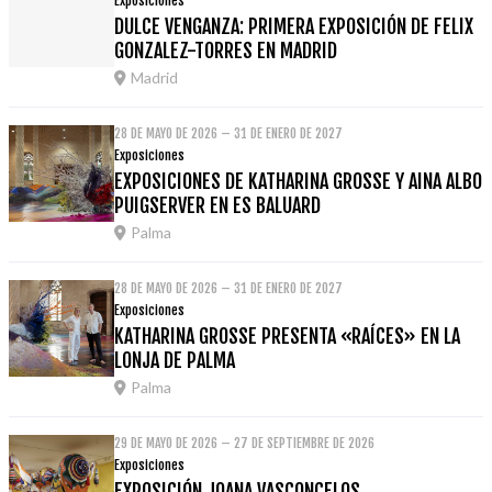
Exposiciones
DULCE VENGANZA: PRIMERA EXPOSICIÓN DE FELIX
GONZALEZ-TORRES EN MADRID
Madrid
28 DE MAYO DE 2026 – 31 DE ENERO DE 2027
Exposiciones
EXPOSICIONES DE KATHARINA GROSSE Y AINA ALBO
PUIGSERVER EN ES BALUARD
Palma
28 DE MAYO DE 2026 – 31 DE ENERO DE 2027
Exposiciones
KATHARINA GROSSE PRESENTA «RAÍCES» EN LA
LONJA DE PALMA
Palma
29 DE MAYO DE 2026 – 27 DE SEPTIEMBRE DE 2026
Exposiciones
EXPOSICIÓN JOANA VASCONCELOS.