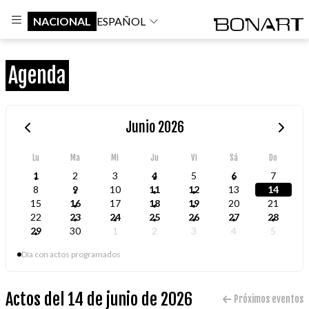
NACIONAL
ESPAÑOL
Agenda
Junio 2026
Lu
Ma
Mi
Ju
Vi
Sá
Do
1
2
3
4
5
6
7
8
9
10
11
12
13
14
15
16
17
18
19
20
21
22
23
24
25
26
27
28
29
30
1
2
3
4
5
Día con actos programados
Actos del 14 de junio de 2026
Próximos eventos