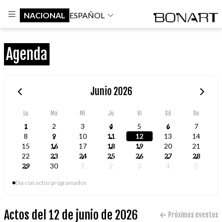
NACIONAL
ESPAÑOL
Agenda
Junio 2026
Lu
Ma
Mi
Ju
Vi
Sá
Do
1
2
3
4
5
6
7
8
9
10
11
12
13
14
15
16
17
18
19
20
21
22
23
24
25
26
27
28
29
30
1
2
3
4
5
Día con actos programados
Actos del 12 de junio de 2026
Próximos eventos