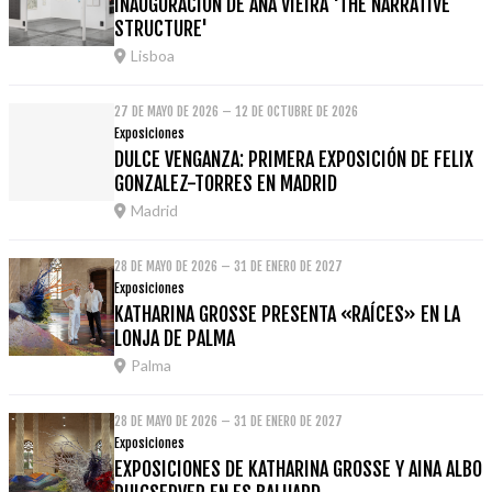
INAUGURACIÓN DE ANA VIEIRA 'THE NARRATIVE
STRUCTURE'
Lisboa
27 DE MAYO DE 2026 – 12 DE OCTUBRE DE 2026
Exposiciones
DULCE VENGANZA: PRIMERA EXPOSICIÓN DE FELIX
GONZALEZ-TORRES EN MADRID
Madrid
28 DE MAYO DE 2026 – 31 DE ENERO DE 2027
Exposiciones
KATHARINA GROSSE PRESENTA «RAÍCES» EN LA
LONJA DE PALMA
Palma
28 DE MAYO DE 2026 – 31 DE ENERO DE 2027
Exposiciones
EXPOSICIONES DE KATHARINA GROSSE Y AINA ALBO